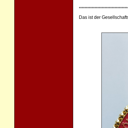
**********************************
Das ist der Gesellschaf