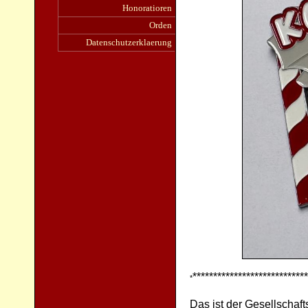
Honoratioren
Orden
Datenschutzerklaerung
***************************
*
Das ist der Gesellschaf