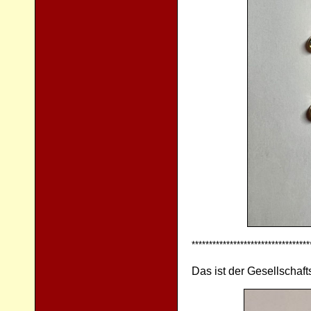
**********************************
Das ist der Gesellschaf