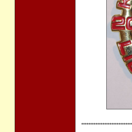
****************************