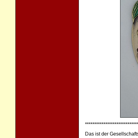
****************************
Das ist der Gesellschaf