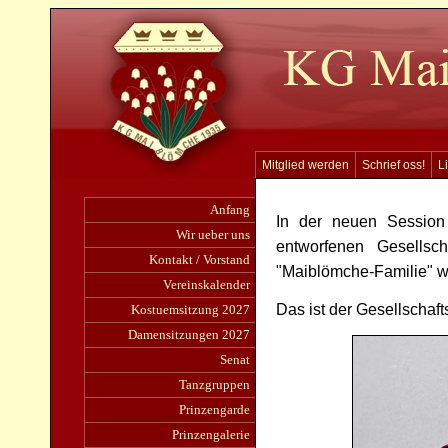
Mitglied werden
Schrief oss!
L
Anfang
In der neuen Session 
Wir ueber uns
entworfenen Gesellsch
Kontakt / Vorstand
"Maiblömche-Familie" wi
Vereinskalender
Das ist der Gesellschaf
Kostuemsitzung 2027
Damensitzungen 2027
Senat
Tanzgruppen
Prinzengarde
Prinzengalerie