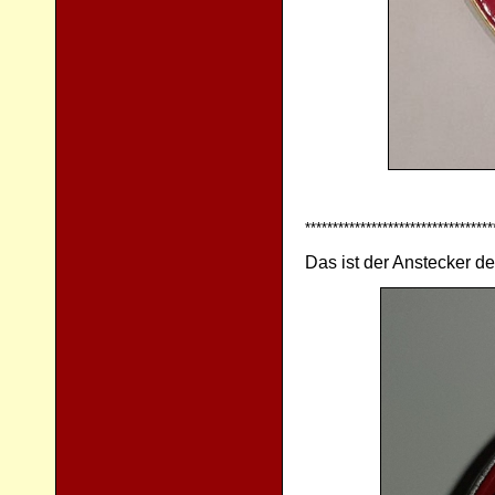
**********************************
Das ist der Anstecker d