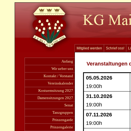
Mitglied werden
Schrief oss!
L
Anfang
Veranstaltungen 
Wir ueber uns
Kontakt / Vorstand
05.05.2026
Vereinskalender
19:00h
Kostuemsitzung 2027
31.10
.2026
Damensitzungen 2027
19:00h
Senat
Tanzgruppen
07.11.2026
Prinzengarde
19:00h
Prinzengalerie